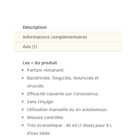
3D
Pin-
Eucalyptus
ou
Description
Muguet
Informations complémentaires
Avis (1)
Les + du produit
Parfum rémanent.
Bactéricide, fongicide, levuricide et
virucide.
Efficacité couverte sur Coronavirus.
Sans rinçage.
Utilisation manuelle ou en autolaveuse.
Mousse contrôlée.
Très économique : 40 ml (1 dose) pour 8 L
d'eau tiède