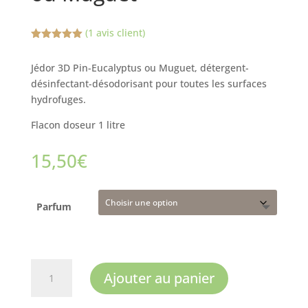
(
1
avis client)
Noté
5.00
sur 5
Jédor 3D Pin-Eucalyptus ou Muguet, détergent-
basé sur
notation
désinfectant-désodorisant pour toutes les surfaces
client
hydrofuges.
Flacon doseur 1 litre
15,50
€
Parfum
quantité
Ajouter au panier
de
Jédor