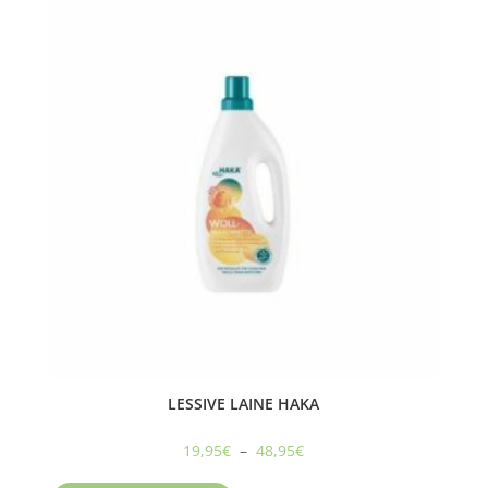
LESSIVE LAINE HAKA
Plage
19,95
€
–
48,95
€
Ce
de