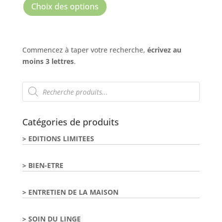
produit
prix :
Choix des options
a
19,95€
plusieurs
à
variations.
48,95€
Commencez à taper votre recherche,
écrivez au
Les
moins 3 lettres
.
options
peuvent
Recherche
être
de
choisies
produits
sur
la
Catégories de produits
page
EDITIONS LIMITEES
du
produit
BIEN-ETRE
ENTRETIEN DE LA MAISON
SOIN DU LINGE