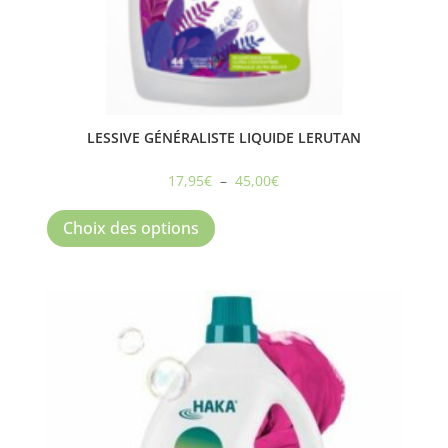
LESSIVE GÉNÉRALISTE LIQUIDE LERUTAN
Plage
17,95
€
–
45,00
€
Ce
de
produit
prix :
Choix des options
a
17,95€
plusieurs
à
variations.
45,00€
Les
options
peuvent
être
choisies
sur