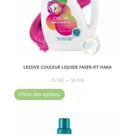
la
page
du
produit
LESSIVE COULEUR LIQUIDE FASER-FIT HAKA
Plage
26,50
€
–
56,50
€
Ce
de
produit
prix :
Choix des options
a
26,50€
plusieurs
à
variations.
56,50€
Les
options