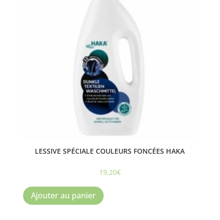
peuvent
être
choisies
sur
la
page
du
produit
LESSIVE SPÉCIALE COULEURS FONCÉES HAKA
19,20
€
Ajouter au panier