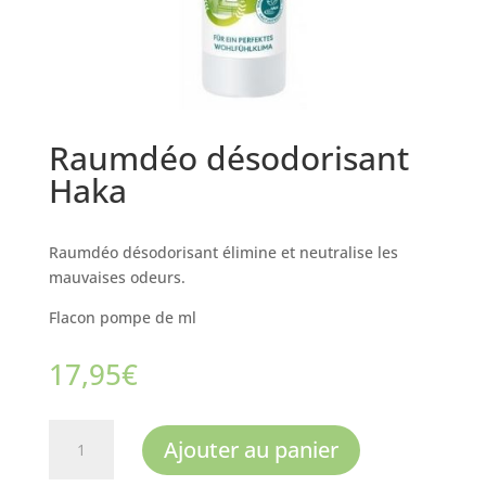
Raumdéo désodorisant
Haka
Raumdéo désodorisant élimine et neutralise les
mauvaises odeurs.
Flacon pompe de ml
17,95
€
quantité
Ajouter au panier
de
Raumdéo