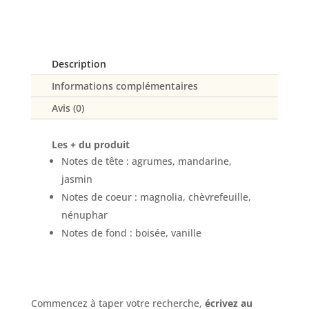
de
toilette
Parure
Description
Informations complémentaires
Avis (0)
Les + du produit
Notes de tête : agrumes, mandarine,
jasmin
Notes de coeur : magnolia, chèvrefeuille,
nénuphar
Notes de fond : boisée, vanille
Commencez à taper votre recherche,
écrivez au