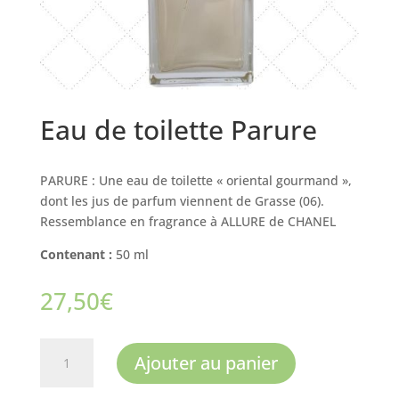
Eau de toilette Parure
PARURE : Une eau de toilette « oriental gourmand »,
dont les jus de parfum viennent de Grasse (06).
Ressemblance en fragrance à ALLURE de CHANEL
Contenant :
50 ml
27,50
€
quantité
Ajouter au panier
de
Eau