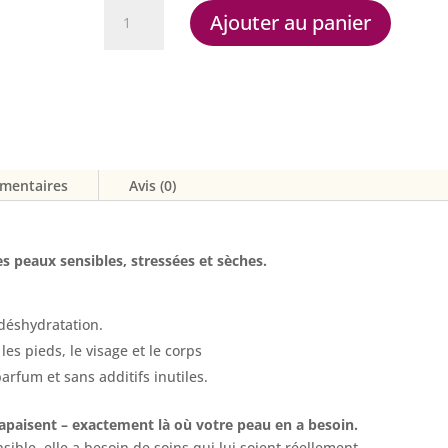
quantité
Ajouter au panier
de
Crème
nourrissante
tout-
en-
un
Care+Repair
émentaires
Avis (0)
Haka
s peaux sensibles, stressées et sèches.
 déshydratation.
les pieds, le visage et le corps
rfum et sans additifs inutiles.
 apaisent
– exactement là où votre peau en a besoin.
sible, elle a besoin de soins qui lui soient réellement