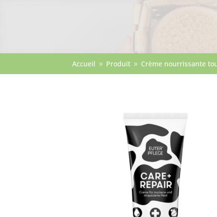
Accueil
Produit
Crème nourrissante to
9
9