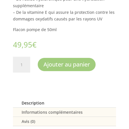
supplémentaire
– De la vitamine E qui assure la protection contre les
dommages oxydatifs causés par les rayons UV
Flacon pompe de 50ml
49,95
€
quantité
Ajouter au panier
de
Crème
liftante
vitaminée
anti-
âge
Description
Informations complémentaires
Avis (0)