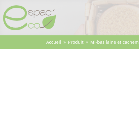
Accueil
Produit
Mi-bas laine et cachemi
9
9