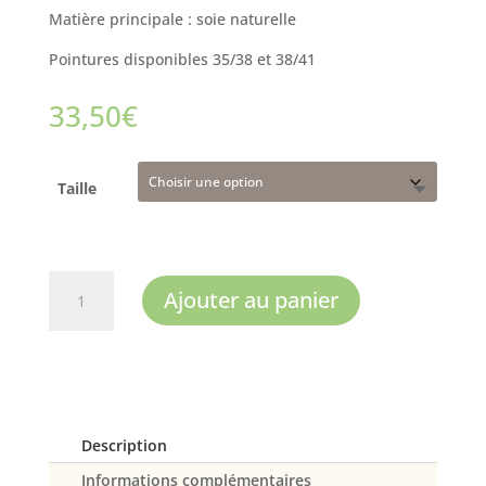
Matière principale : soie naturelle
Pointures disponibles 35/38 et 38/41
33,50
€
Taille
quantité
Ajouter au panier
de
Mi-
bas
femme
"les
indispensables
Description
soie"
Informations complémentaires
marine