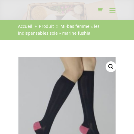
Accueil
Produit
Mi-bas femme « les
9
9
indispensables soie » marine fushia