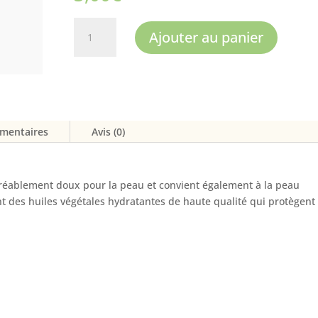
quantité
Ajouter au panier
de
Savon
doux
Haka
émentaires
Avis (0)
gréablement doux pour la peau et convient également à la peau
nt des huiles végétales hydratantes de haute qualité qui protègent