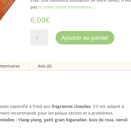
Pour une meilleure utilisation de votre savon, n’ou
pas
le porte-savon minimaliste….
6,00
€
quantité
Ajouter au panier
de
Savon
Ylang-
ylang
émentaires
Avis (0)
&
Néroli
avon saponifié à froid aux
fragrances chaudes
. S'il est adapté à
ièrement recommandé pour les peaux sèches et à problèmes.
ntielles : Ylang-ylang, petit grain bigaradier, bois de rose, néroli