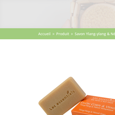
Accueil
Produit
Savon Ylang-ylang & Né
9
9