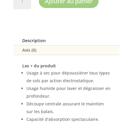
Ajouter au panier
de
Serpillère
microfibre
à
découpe
centrale
Description
Avis (0)
Les + du produit
Usage à sec pour dépoussiérer tous types
de sols par action électrostatique.
Usage humide pour laver et dégraisser en
profondeur.
Découpe centrale assurant le maintien
sur les balais.
Capacité d'absorption spectaculaire.