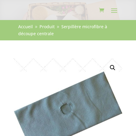
Accueil
Produit
Serpillère microfibre à
9
9
découpe centrale