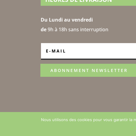
Du Lundi au vendredi
de
9h à 18h sans interruption
ABONNEMENT NEWSLETTER
Nous utilisons des cookies pour vous garantir la m
©2021 isa-espaceco.fr tous droits réservés –
C