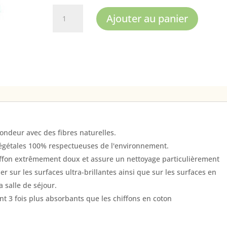
quantité
Ajouter au panier
de
Duo
chiffons
bambou
et
coton
Haka
ondeur avec des fibres naturelles.
 végétales 100% respectueuses de l'environnement.
iffon extrêmement doux et assure un nettoyage particulièrement
er sur les surfaces ultra-brillantes ainsi que sur les surfaces en
a salle de séjour.
ont 3 fois plus absorbants que les chiffons en coton