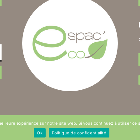
eilleure expérience sur notre site web. Si vous continuez à utiliser ce
réation de site par DciWeb
Mentions légales
–
Condition
Ok
Politique de confidentialité