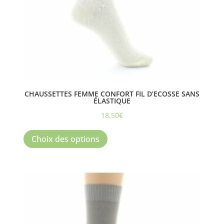
du
produit
CHAUSSETTES FEMME CONFORT FIL D’ECOSSE SANS
ÉLASTIQUE
18,50
€
Ce
produit
Choix des options
a
plusieurs
variations.
Les
options
peuvent
être