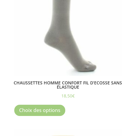
choisies
sur
la
page
du
produit
CHAUSSETTES HOMME CONFORT FIL D’ECOSSE SANS
ÉLASTIQUE
18,50
€
Ce
produit
Choix des options
a
plusieurs
variations.