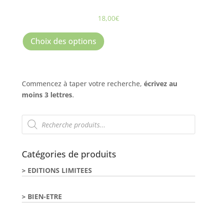
18,00
€
Ce
produit
Choix des options
a
plusieurs
variations.
Commencez à taper votre recherche,
écrivez au
Les
moins 3 lettres
.
options
peuvent
Recherche
être
de
choisies
produits
sur
la
Catégories de produits
page
EDITIONS LIMITEES
du
produit
BIEN-ETRE