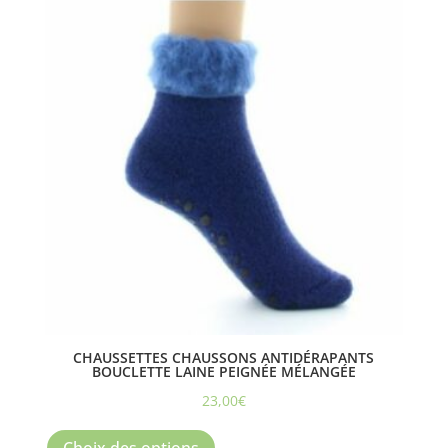
Les
options
peuvent
être
choisies
sur
la
page
du
produit
CHAUSSETTES CHAUSSONS ANTIDÉRAPANTS
BOUCLETTE LAINE PEIGNÉE MÉLANGÉE
23,00
€
Ce
produit
Choix des options