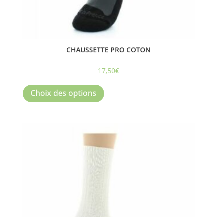
CHAUSSETTE PRO COTON
17,50
€
Ce
produit
Choix des options
a
plusieurs
variations.
Les
options
peuvent
être
choisies
sur
la
page